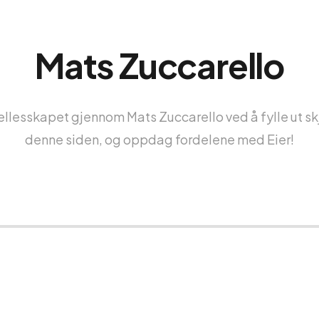
Mats Zuccarello
fellesskapet gjennom Mats Zuccarello ved å fylle ut 
denne siden, og oppdag fordelene med Eier!