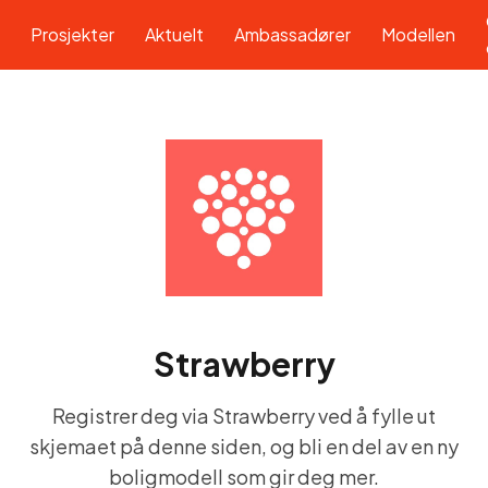
Prosjekter
Aktuelt
Ambassadører
Modellen
Strawberry
Registrer deg via
Strawberry
ved å fylle ut
skjemaet på denne siden, og bli en del av en ny
boligmodell som gir deg mer.