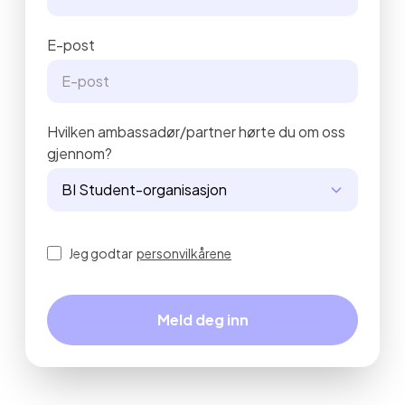
E-post
Hvilken ambassadør/partner hørte du om oss
gjennom?
Jeg godtar
personvilkårene
Meld deg inn